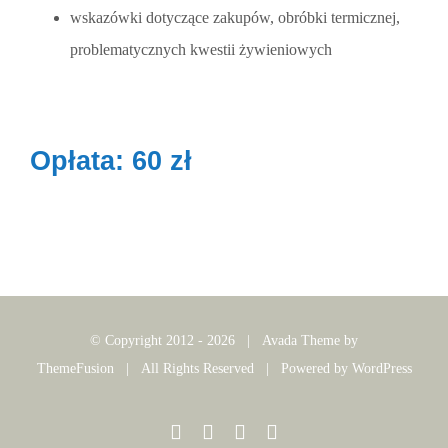
wskazówki dotyczące zakupów, obróbki termicznej,
problematycznych kwestii żywieniowych
Opłata: 60 zł
© Copyright 2012 -
2026 | Avada Theme by
ThemeFusion
| All Rights Reserved | Powered by
WordPress
Facebook
Pinterest
Rss
Email